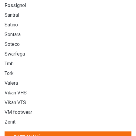
Rossignol
Santral
Satino
Sontara
Soteco
Swarfega
Tmb
Tork
Valera
Vikan VHS
Vikan VTS
VM footwear
Zenit