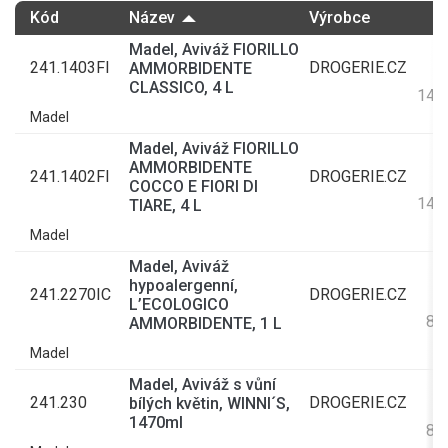
Kód
Název
Výrobce
Madel, Aviváž FIORILLO
241.1403FI
DROGERIE.CZ
AMMORBIDENTE
CLASSICO, 4 L
144
Madel
Madel, Aviváž FIORILLO
AMMORBIDENTE
241.1402FI
DROGERIE.CZ
COCCO E FIORI DI
144
TIARE, 4 L
Madel
Madel, Aviváž
hypoalergenní,
241.2270IC
DROGERIE.CZ
L’ECOLOGICO
81
AMMORBIDENTE, 1 L
Madel
Madel, Aviváž s vůní
241.230
DROGERIE.CZ
bílých květin, WINNI´S,
1470ml
83