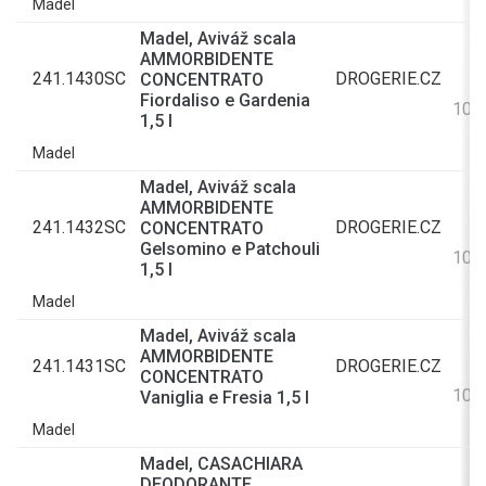
Madel
Madel, Aviváž scala
AMMORBIDENTE
241.1430SC
DROGERIE.CZ
CONCENTRATO
Fiordaliso e Gardenia
100
1,5 l
Madel
Madel, Aviváž scala
AMMORBIDENTE
241.1432SC
DROGERIE.CZ
CONCENTRATO
Gelsomino e Patchouli
100
1,5 l
Madel
Madel, Aviváž scala
AMMORBIDENTE
241.1431SC
DROGERIE.CZ
CONCENTRATO
100
Vaniglia e Fresia 1,5 l
Madel
Madel, CASACHIARA
DEODORANTE