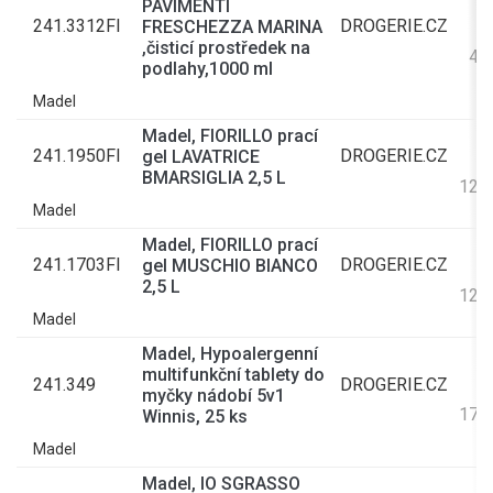
PAVIMENTI
241.3312FI
DROGERIE.CZ
FRESCHEZZA MARINA
,čisticí prostředek na
43
podlahy,1000 ml
Madel
Madel, FIORILLO prací
241.1950FI
DROGERIE.CZ
gel LAVATRICE
BMARSIGLIA 2,5 L
123
Madel
Madel, FIORILLO prací
241.1703FI
DROGERIE.CZ
gel MUSCHIO BIANCO
2,5 L
123
Madel
Madel, Hypoalergenní
multifunkční tablety do
241.349
DROGERIE.CZ
myčky nádobí 5v1
178
Winnis, 25 ks
Madel
Madel, IO SGRASSO