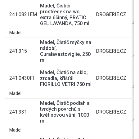
Madel, Čistící
prostředek na wc,
241.0821EM
DROGERIE.CZ
extra účinný, PRATIC
42
GEL LAVANDA, 750 ml
Madel
Madel, Čistič myčky na
nádobí,
241.315
DROGERIE.CZ
Curalavastoviglie, 250
43
ml
Madel, Čistič na sklo,
241.0430FI
DROGERIE.CZ
zrcadla, křišťál
FIORILLO VETRI 750 ml
49
Madel
Madel, Čistič podlah a
tvrdých povrchů s
241.331
DROGERIE.CZ
květinovou vůní, 1000
43
ml
Madel