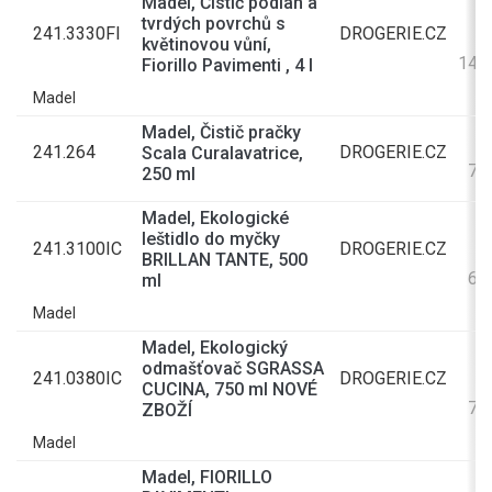
Madel, Čistič podlah a
tvrdých povrchů s
241.3330FI
DROGERIE.CZ
květinovou vůní,
140
Fiorillo Pavimenti , 4 l
Madel
Madel, Čistič pračky
241.264
DROGERIE.CZ
Scala Curalavatrice,
71
250 ml
Madel, Ekologické
leštidlo do myčky
241.3100IC
DROGERIE.CZ
BRILLAN TANTE, 500
64
ml
Madel
Madel, Ekologický
odmašťovač SGRASSA
241.0380IC
DROGERIE.CZ
CUCINA, 750 ml NOVÉ
70
ZBOŽÍ
Madel
Madel, FIORILLO