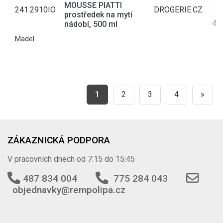
MOUSSE PIATTI
241.2910IO
DROGERIE.CZ
prostředek na mytí
48
nádobí, 500 ml
Madel
1
2
3
4
»
ZÁKAZNICKÁ PODPORA
V pracovních dnech od 7:15 do 15:45
487 834 004
775 284 043
objednavky@rempolipa.cz