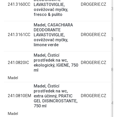
241.3160CC
DROGERIE.CZ
LAVASTOVIGLIE,
32
osvěžovač myčky,
fresco & pulito
Madel, CASACHIARA
DEODORANTE
241.3161CC
DROGERIE.CZ
LAVASTOVIGLIE,
32
osvěžovač myčky,
limone verde
Madel, Čistící
prostředek na wc,
241.0820IC
DROGERIE.CZ
ekologický, IGIENE, 750
80
ml
Madel
Madel, Čistící
prostředek na wc,
241.0810EM
DROGERIE.CZ
extra účinný, PRATIC
GEL DISINCROSTANTE,
42
750 ml
Madel