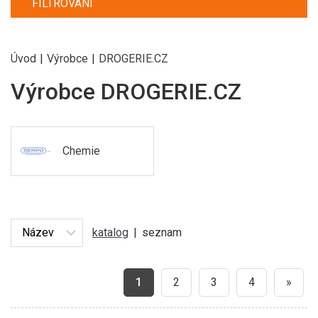
FILTROVÁNÍ
Úvod
|
Výrobce
|
DROGERIE.CZ
Výrobce DROGERIE.CZ
Chemie
katalog
|
seznam
1
2
3
4
»