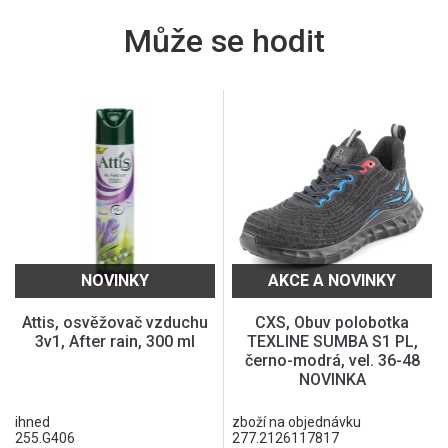
Může se hodit
NOVINKY
AKCE A NOVINKY
Attis, osvěžovač vzduchu
CXS, Obuv polobotka
3v1, After rain, 300 ml
TEXLINE SUMBA S1 PL,
černo-modrá, vel. 36-48
NOVINKA
ihned
zboží na objednávku
255.G406
277.2126117817