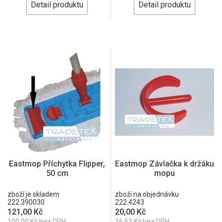
Detail produktu
Detail produktu
Eastmop Příchytka Flipper,
Eastmop Závlačka k držáku
50 cm
mopu
zboží je skladem
zboží na objednávku
222.390030
222.4243
121,00 Kč
20,00 Kč
100,00 Kč bez DPH
16,53 Kč bez DPH