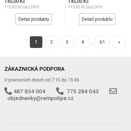
145,00 Kč
145,00 Kč
119,83 Kč bez DPH
119,83 Kč bez DPH
Detail produktu
Detail produktu
1
2
3
4
…
61
»
ZÁKAZNICKÁ PODPORA
V pracovních dnech od 7:15 do 15:45
487 834 004
775 284 043
objednavky@rempolipa.cz