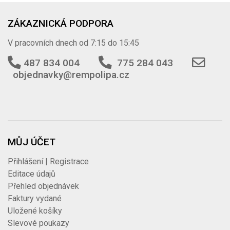
ZÁKAZNICKÁ PODPORA
V pracovních dnech od 7:15 do 15:45
487 834 004
775 284 043
objednavky@rempolipa.cz
MŮJ ÚČET
Přihlášení | Registrace
Editace údajů
Přehled objednávek
Faktury vydané
Uložené košíky
Slevové poukazy