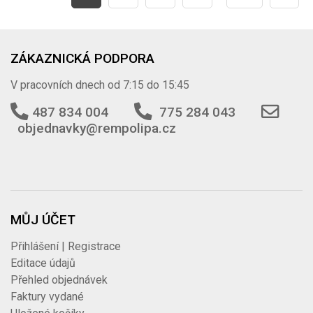
ZÁKAZNICKÁ PODPORA
V pracovních dnech od 7:15 do 15:45
487 834 004
775 284 043
objednavky@rempolipa.cz
MŮJ ÚČET
Přihlášení | Registrace
Editace údajů
Přehled objednávek
Faktury vydané