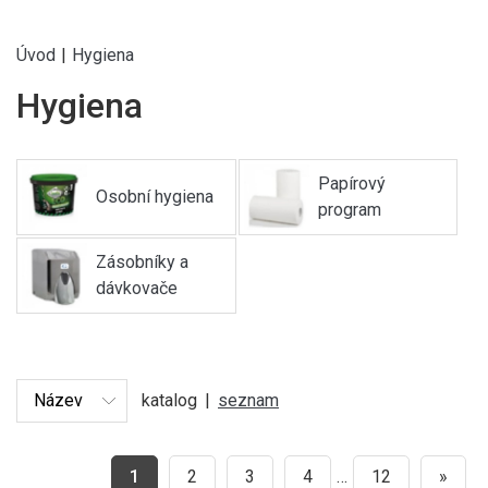
Úvod
|
Hygiena
Hygiena
Papírový
Osobní hygiena
program
Zásobníky a
dávkovače
katalog
|
seznam
1
2
3
4
…
12
»