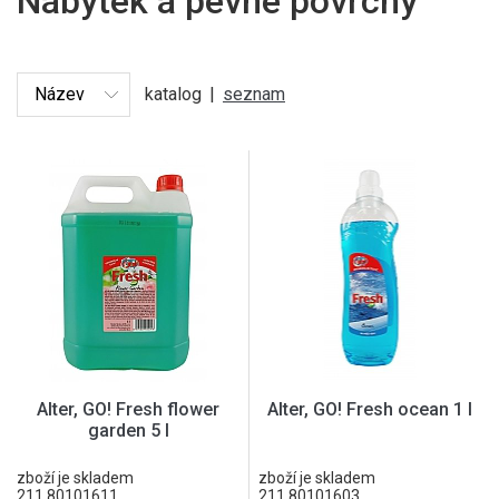
Nábytek a pevné povrchy
katalog
|
seznam
Alter, GO! Fresh flower
Alter, GO! Fresh ocean 1 l
garden 5 l
zboží je skladem
zboží je skladem
211.80101611
211.80101603