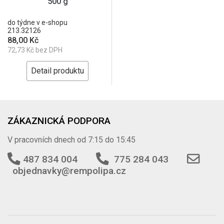
500 g
do týdne v e-shopu
213.32126
88,00 Kč
72,73 Kč bez DPH
Detail produktu
ZÁKAZNICKÁ PODPORA
V pracovních dnech od 7:15 do 15:45
487 834 004
775 284 043
objednavky@rempolipa.cz