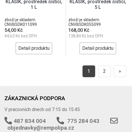
KLASIK, prostředek čistící,
KLASIK, prostředek čistící,
1 L
5 L
zboží je skladem
zboží je skladem
CNVBSDK011099
CNVBSDK055099
54,00 Kč
168,00 Kč
44,63 Kč bez DPH
138,84 Kč bez DPH
Detail produktu
Detail produktu
1
2
»
ZÁKAZNICKÁ PODPORA
V pracovních dnech od 7:15 do 15:45
487 834 004
775 284 043
objednavky@rempolipa.cz